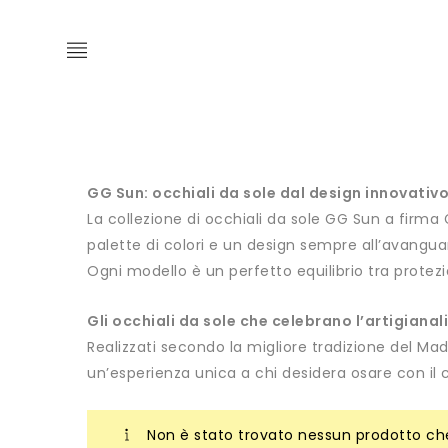
GG Sun: occhiali da sole dal design innovativo e 
La collezione di occhiali da sole GG Sun a firm
palette di colori e un design sempre all’avangua
Ogni modello è un perfetto equilibrio tra protez
Gli occhiali da sole che celebrano l’artigianal
Realizzati secondo la migliore tradizione del Made 
un’esperienza unica a chi desidera osare con il c
Non è stato trovato nessun prodotto che