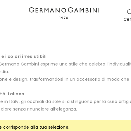
Ce
i colori irresistibili
a Germano Gambini esprime uno stile che celebra l’individu
rdia.
ione e design, trasformandosi in un accessorio di moda che es
ità italiana
in Italy, gli occhiali da sole si distinguono per la cura artig
olore senza rinunciare all’eleganza.
 corrisponde alla tua selezione.