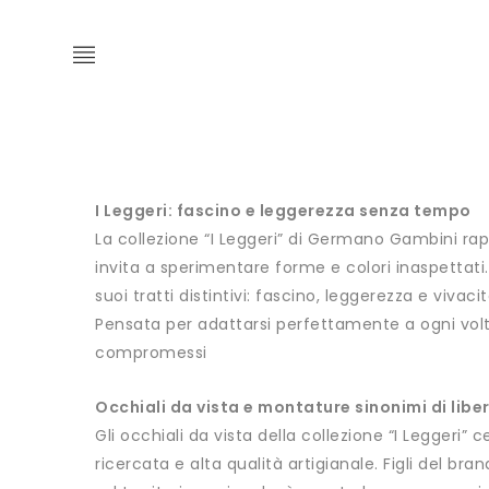
I Leggeri: fascino e leggerezza senza tempo
La collezione “I Leggeri” di Germano Gambini 
invita a sperimentare forme e colori inaspettat
suoi tratti distintivi: fascino, leggerezza e vivac
Pensata per adattarsi perfettamente a ogni volto,
compromessi
Occhiali da vista e montature sinonimi di libe
Gli occhiali da vista della collezione “I Leggeri”
ricercata e alta qualità artigianale. Figli del b