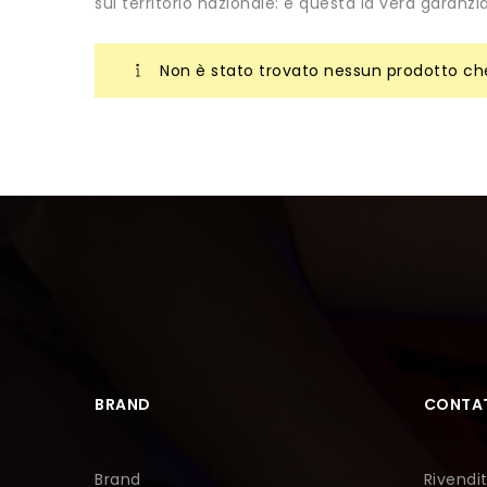
sul territorio nazionale: è questa la vera garanz
Non è stato trovato nessun prodotto che
BRAND
CONTAT
Brand
Rivendit