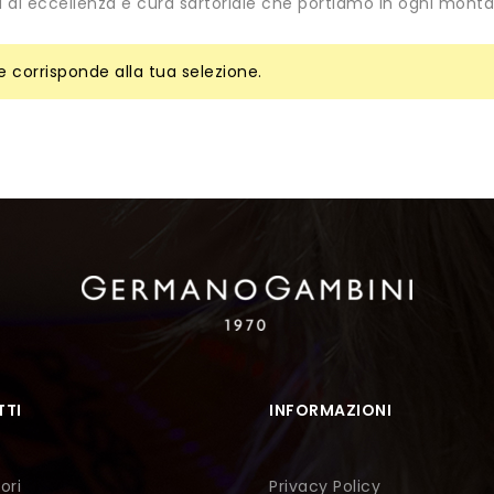
ia di eccellenza e cura sartoriale che portiamo in ogni monta
 corrisponde alla tua selezione.
TI
INFORMAZIONI
ori
Privacy Policy