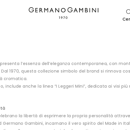
Ce
rappresenta l’essenza dell’eleganza contemporanea, con mo
i. Dal 1970, questa collezione simbolo del brand si rinnov
ità cromatica.
 include anche la linea “I Leggeri Mini”, dedicata ai visi pi
rtà
 celebrano la libertà di esprimere la propria personalità attr
rand Germano Gambini, incarnano il vero spirito del Made in I