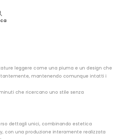
rca
ntature leggere come una piuma e un design che
a costantemente, mantenendo comunque intatti i
ù minuti che ricercano uno stile senza
averso dettagli unici, combinando estetica
taly, con una produzione interamente realizzata