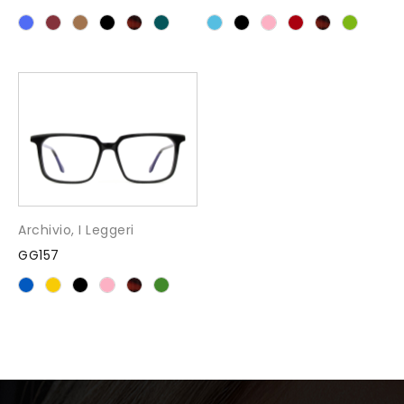
Archivio
,
I Leggeri
GG157