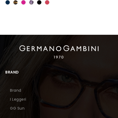
BRAND
Brand
I Leggeri
GG Sun