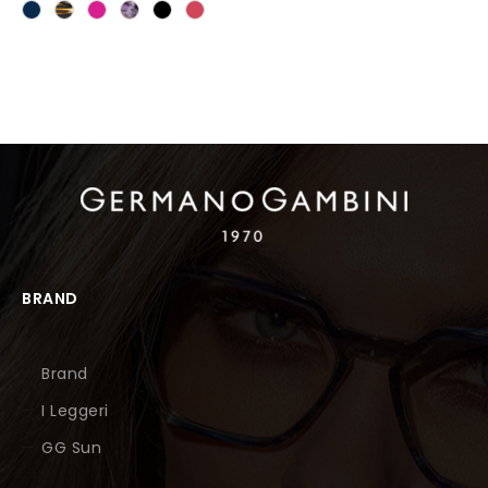
BRAND
Brand
I Leggeri
GG Sun