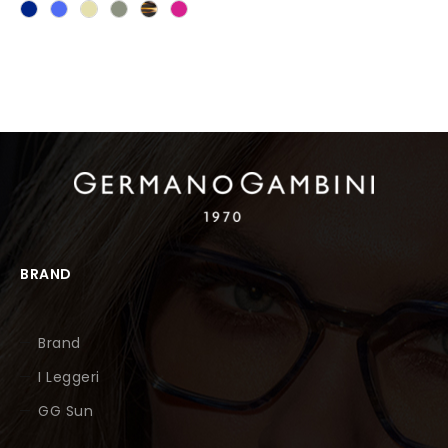
BRAND
Brand
I Leggeri
GG Sun