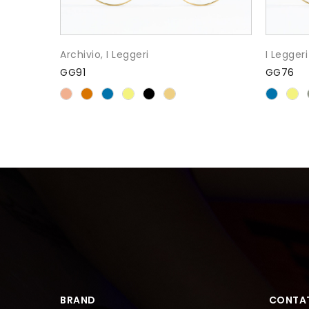
Archivio
,
I Leggeri
I Leggeri
GG91
GG76
BRAND
CONTAT