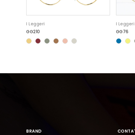
I Leggeri
I Leggeri
GG210
GG76
BRAND
CONTAT