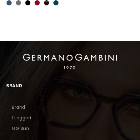
BRAND
Brand
I Leggeri
GG Sun