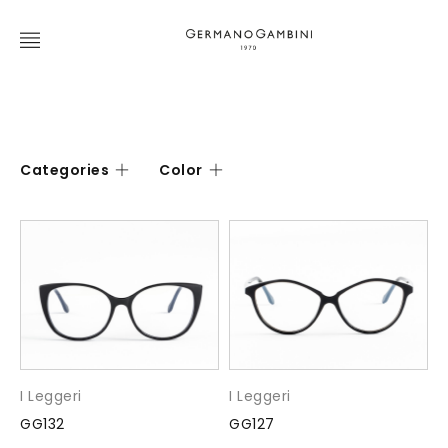
Categories
Color
I Leggeri
I Leggeri
GG132
GG127