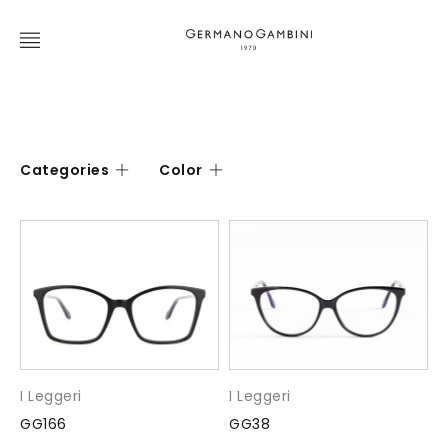
Categories
Color
I Leggeri
I Leggeri
GG166
GG38