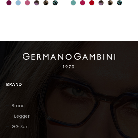
BRAND
Brand
I Leggeri
GG Sun