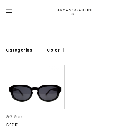
Categories
Color
GG Sun
GS010