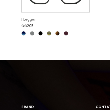
I Leggeri
GG205
BRAND
CONTAT