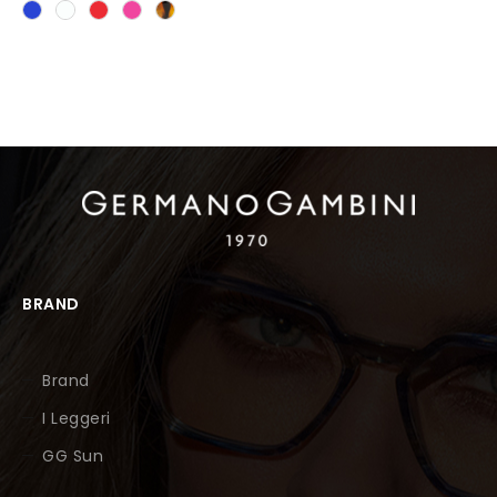
BRAND
Brand
I Leggeri
GG Sun