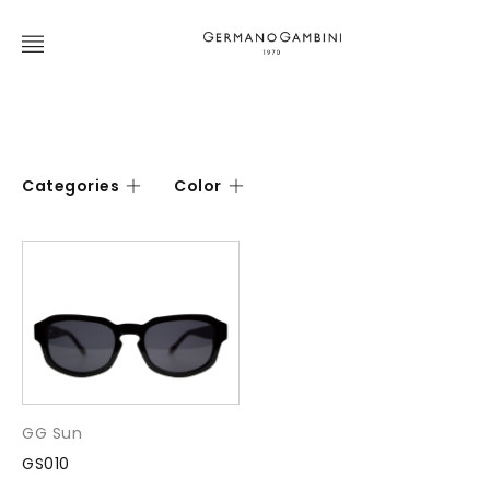
Categories
Color
GG Sun
GS010