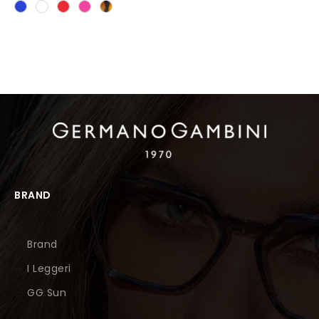
BRAND
Brand
I Leggeri
GG Sun