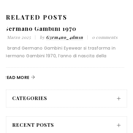
RELATED POSTS
70
Fao Flex
dm1n
0 comments
1 Marzo 2025
by
G3rm4no_4dm1
ear si trasforma in
Il brand viene interamente acquisit
i nascita della
“passaggio” da un’azienda all’altra, 
READ MORE
CATEGORIES
RECENT POSTS