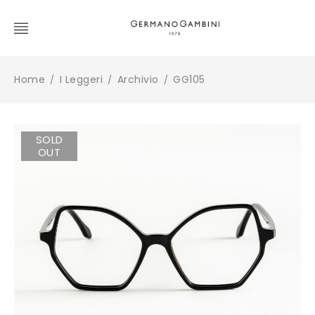
Home
I Leggeri
Archivio
GG105
/
/
/
SOLD
OUT