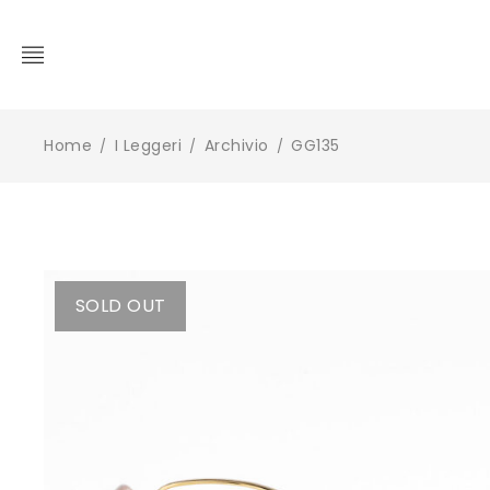
Home
I Leggeri
Archivio
GG135
/
/
/
SOLD OUT