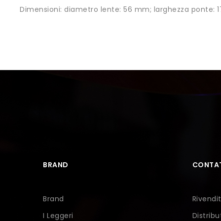
Dimensioni: diametro lente: 56 mm; larghezza ponte:
BRAND
CONTAT
Brand
Rivendit
I Leggeri
Distribu