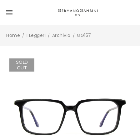
Home
I Leggeri
Archivio
GG157
/
/
/
SOLD
OUT