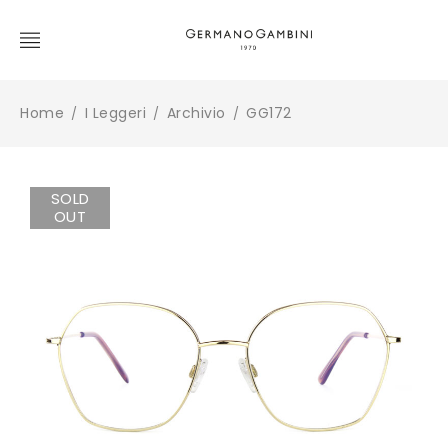
Home
I Leggeri
Archivio
GG172
/
/
/
SOLD
OUT