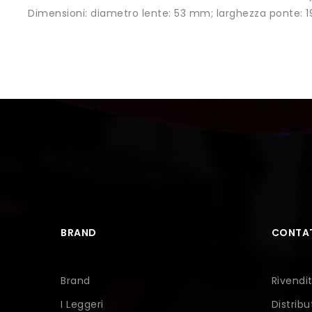
Dimensioni:
diametro lente: 53 mm; larghezza ponte: 
BRAND
CONTAT
Brand
Rivendit
I Leggeri
Distribu