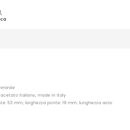
rca
mminile
i acetato italiano, made in Italy
te: 53 mm; larghezza ponte: 19 mm; lunghezza asta: