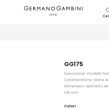
Ce
GG175
Descrizione:
modello fe
Caratteristiche:
lastra d
Dimensioni:
diametro len
145 mm
Colori