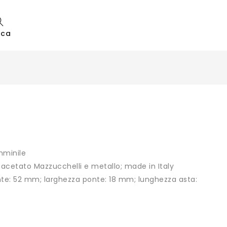
rca
mminile
i acetato Mazzucchelli e metallo; made in Italy
te: 52 mm; larghezza ponte: 18 mm; lunghezza asta: