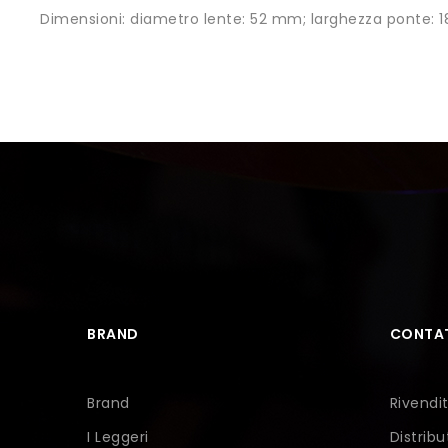
Dimensioni:
diametro lente: 52 mm; larghezza ponte: 
BRAND
CONTAT
Brand
Rivendit
I Leggeri
Distribu