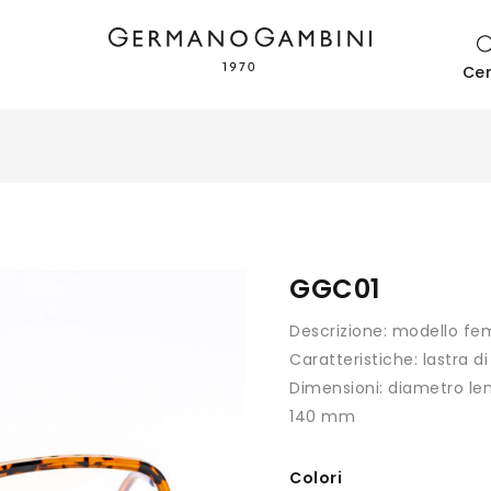
Ce
GGC01
Descrizione:
modello fe
Caratteristiche:
lastra d
Dimensioni:
diametro len
140 mm
Colori