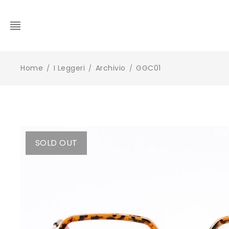
Home
I Leggeri
Archivio
GGC01
/
/
/
SOLD OUT