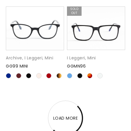
SOLD
OUT
Archive
,
I Leggeri
,
Mini
I Leggeri
,
Mini
GG99 MINI
GGMN96
LOAD MORE