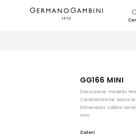
Ce
GG166 MINI
Descrizione:
modello fe
Caratteristiche:
lastra d
Dimensioni:
calibro lent
mm
Colori