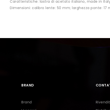
Caratteristiche:
lastra di acetato italiano, made in Ital
Dimensioni:
calibro lente: 50 mm; larghezza ponte: 1
BRAND
CONTAT
Brand
Rivendit