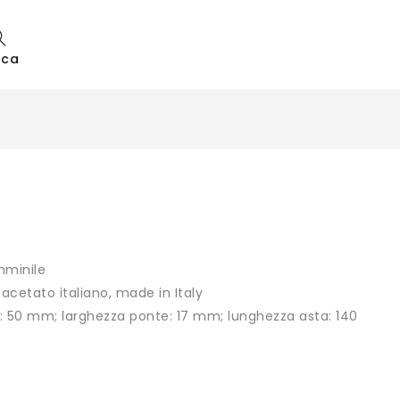
rca
mminile
i acetato italiano, made in Italy
e: 50 mm; larghezza ponte: 17 mm; lunghezza asta: 140