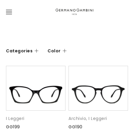
Categories
Color
I Leggeri
Archivio
,
I Leggeri
GG199
GG190