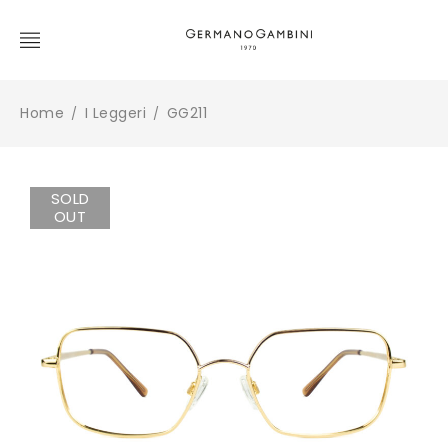
Home
I Leggeri
GG211
/
/
SOLD
OUT